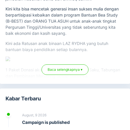
Kini kita bisa mencetak generasi insan sukses mulia dengan
berpartisipasi kebaikan dalam program Bantuan Bea Study
(B-BEST) dan ORANG TUA ASUH untuk anak-anak tingkat
Perguruan Tinggi/Universitas yang tidak seberuntung kita
baik ekonomi dan kasih sayang.
Kini ada Ratusan anak binaan LAZ RYDHA yang butuh
bantuan biaya pendidikan setiap bulannya.
Baca selengkapnya ▾
1 Paket Donasi akan disalurkan untuk Uang Saku, Tabungan
dan Pembinaan Mentoring Setiap Bulannya.
Ibu, Bapak, kakak sahabat dermawan maukah jadi bagian
keluarga mereka? yuk ikut program B-BEST untuk bahagiakan
Kabar Terbaru
mereka.
InsyaAllah menjadi jembatan kebaikan dan ridho Allah
Subhanahu Wa Ta'ala. dengan Klik
Donasi Sekarang.
August, 9 2026
Campaign is published
“
Suatu kebaikan yang terlihat kecil oleh kita, bisa jadi sangat