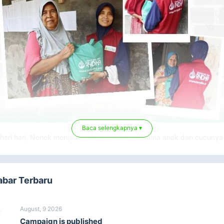
Baca selengkapnya ▾
hari hari, Nenek menjalani hari demi hari bersama anak dan cucunya
ng sudah menjadi yatim seorang diri, ditambah Nek hanya mampu
raktivitas dengan terbatas, untuk memenuhi kebutuhan hidupnya
ngandalkan pemberian anak dan juga tetangganya.
abar Terbaru
nek, kalau mau jalan kaki dan pinggan sering sakit. Jadi untuk
butuhan sehari-hari nenek di bantu sama anak dan tetangga untuk
kan. Ungkap Nenek.
August, 9 2026
Campaign is published