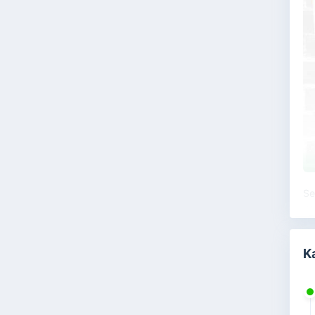
Se
ya
be
me
K
Ne
ke
ma