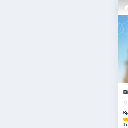
B
Rp
1
D