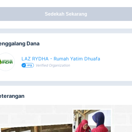
Sedekah Sekarang
enggalang Dana
LAZ RYDHA - Rumah Yatim Dhuafa
Verified Organization
eterangan