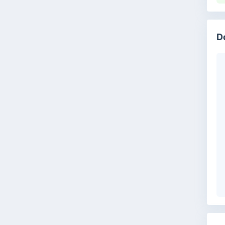
D
Ja
me
Un