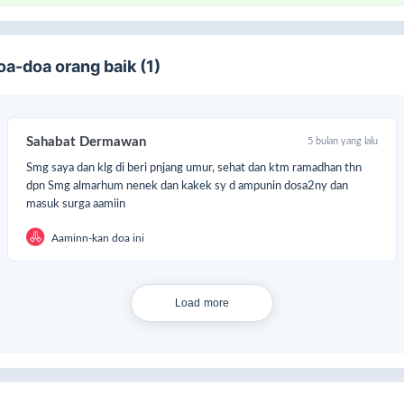
oa-doa orang baik (1)
Sahabat Dermawan
5 bulan yang lalu
Smg saya dan klg di beri pnjang umur, sehat dan ktm ramadhan thn
dpn Smg almarhum nenek dan kakek sy d ampunin dosa2ny dan
masuk surga aamiin
Aaminn-kan doa ini
Load more
zakallah khoiron atas doa, dukungan dan bantuannya, Semoga Alla
mbalas semua kebaikan #SahabatDermawan
tuk info lebih lanjut, sahabat bisa menghubungi admin (0817777002