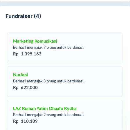
Mereka bisa makan, nutrisi tercukupi melalui wasilah harta
Fundraiser (4)
sahabat, insyaAllah menjadi amal jariyah yang sampai kepada
kita, setiap butir beras begitu berarti dan insyaAllah menjadi
saksi pembela di akhirat nanti, Aamiin Ya Rabbal'alamin.
Marketing Komunikasi
Berhasil mengajak 7 orang untuk berdonasi.
Rp 1.395.163
Nurfani
Berhasil mengajak 3 orang untuk berdonasi.
Rp 622.000
LAZ Rumah Yatim Dhuafa Rydha
Berhasil mengajak 2 orang untuk berdonasi.
Rp 110.109