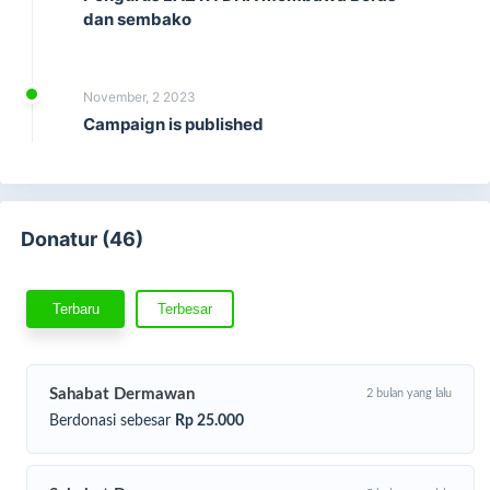
dan sembako
November, 2 2023
Campaign is published
Donatur (46)
Terbaru
Terbesar
Sahabat Dermawan
2 bulan yang lalu
Berdonasi sebesar
Rp 25.000
Saatnya seharusnya kita Bergerak untuk peduli !
Yuk Kita memuliakan anak yatim, agar kita bukan sebagai
sebagai "Pendusta Agama", InsyaAllah kita akan