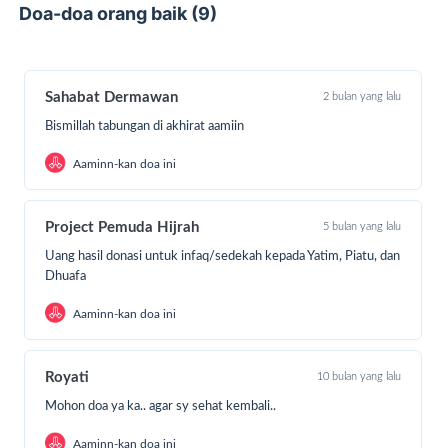
Doa-doa orang baik (9)
Sahabat Dermawan
2 bulan yang lalu
Bismillah tabungan di akhirat aamiin
Aaminn-kan doa ini
Project Pemuda Hijrah
5 bulan yang lalu
Uang hasil donasi untuk infaq/sedekah kepada Yatim, Piatu, dan
Dhuafa
Aaminn-kan doa ini
Royati
10 bulan yang lalu
Mohon doa ya ka.. agar sy sehat kembali..
Bismillahirahmanirahim, mari kita berikan infak
Aaminn-kan doa ini