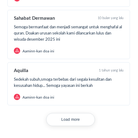
terbaik dengan cara:
Sahabat Dermawan
10 bulan yang lalu
Semoga bermanfaat dan menjadi semangat untuk menghafal al
quran. Doakan urusan sekolah kami dilancarkan lulus dan
wisuda desember 2025 ini
Aaminn-kan doa ini
Aquilla
1 tahun yang lalu
Sedekah subuh,smoga terbebas dari segala kesulitan dan
kesusahan hidup... Semoga yayasan ini berkah
“Jangan berhenti di kamu, bisa membantu dengan cara
menyebarkan halaman galang dana ini, ke sahabat, kerabat
Aaminn-kan doa ini
dan orang-orang agar semakin banyak orang yang ikut
membantu”
Jazakallah khoiron atas doa, dukungan dan bantuannya,
Load more
Semoga Allah membalas semua kebaikan #SahabatDermawan
Untuk info lebih lanjut, sahabat bisa menghubungi
CS LAZ