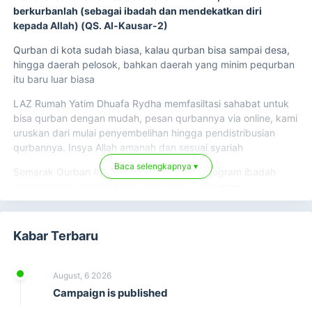
berkurbanlah (sebagai ibadah dan mendekatkan diri
kepada Allah) (QS. Al-Kausar-2)
Qurban di kota sudah biasa, kalau qurban bisa sampai desa,
hingga daerah pelosok, bahkan daerah yang minim pequrban
itu baru luar biasa
LAZ Rumah Yatim Dhuafa Rydha memfasiltasi sahabat untuk
bisa qurban dengan mudah, pesan qurbannya via online, kami
uruskan dari mulai penyembelihan hingga pendistribusian
qurbannya. Insya Allah amanah dan sesuai syariah
Baca selengkapnya ▾
Semarak Qurban #BeribuManfaat adalah program ibadah
qurban untuk disalurkan ke desa-desa yang minin
penyembelihan hewan qurban. Hewan qurban berasal dari
peternak desa sebagai bagian implementasi pemberdayaan
warga desa. Tahun ini Qurban bersama LAZ Rumah Yatim
Kabar Terbaru
Dhuafa Rydha bisa menjadi pilihan qurban Anda.
Mengapa Harus Berqurban di LAZ Rumah Yatim Dhuafa
August, 6 2026
Rydha?
Campaign is published
Hewan qurban berkualitas, tidak cacat