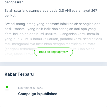
penghasilan.
Salah satu landasannya ada pada Q.S Al-Baqarah ayat 267
berikut:
“Wahai orang-orang yang beriman! Infakkanlah sebagian dari
hasil usahamu yang baik-baik dan sebagian dari apa yang
Kami keluarkan dari bumi untukmu. Janganlah kamu memilih
yang buruk untuk kamu keluarkan, padahal kamu sendiri tidak
mau mengambilnya melainkan dengan memicingkan mata
(enggan) terhadapnya. Dan ketahuilah bahwa Allah Maha
Baca selengkapnya ▾
kaya, Maha Terpuji”
CARA PERHITUNGAN ZAKAT PENGHASILAN
Nishab zakat penghasilan sebesar 85 gr emas pertahun (jika
Kabar Terbaru
ditunaikan setiap bulan maka dibagi 12) , dengan besaran
zakat 2,5% dari penghasilan. Adapun untuk perhitungan
zakatnya, ada dua cara:
November, 6 2023
Campaign is published
Pertama, zakat dihitung dari penghasilan keseluruhan, tanpa
dikurangi kebutuhan pokok seperti sandang, pangan dan
papan. Maka penghitungan zakatnya adalah: