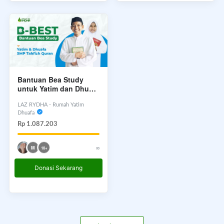
Bantuan Bea Study
untuk Yatim dan Dhuafa
SMP Tahfizh Quran
LAZ RYDHA - Rumah Yatim
Dhuafa
Rp 1.087.203
∞
M
10+
Donasi Sekarang