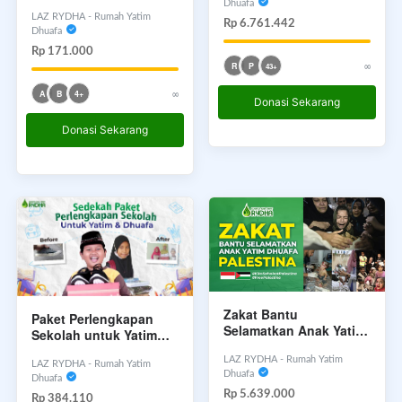
1000 Yatim Dhuafa
Dhuafa
LAZ RYDHA - Rumah Yatim
Rp 6.761.442
Dhuafa
Rp 171.000
∞
R
P
43+
∞
A
B
4+
Donasi Sekarang
Donasi Sekarang
Zakat Bantu
Paket Perlengkapan
Selamatkan Anak Yatim
Sekolah untuk Yatim
Dhuafa Palestina
Dhuafa
LAZ RYDHA - Rumah Yatim
LAZ RYDHA - Rumah Yatim
Dhuafa
Dhuafa
Rp 5.639.000
Rp 384.110