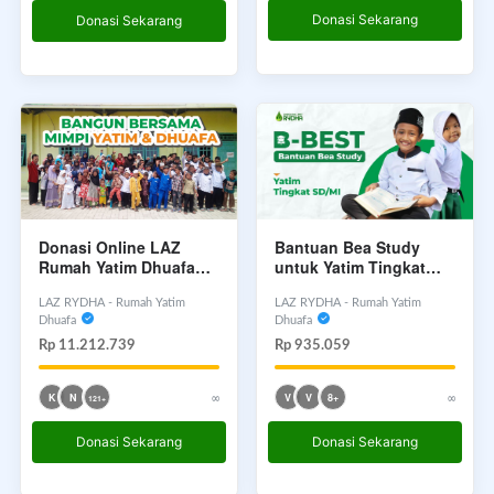
Donasi Sekarang
Donasi Sekarang
Donasi Online LAZ
Bantuan Bea Study
Rumah Yatim Dhuafa
untuk Yatim Tingkat
Rydha
SD/MI
LAZ RYDHA - Rumah Yatim
LAZ RYDHA - Rumah Yatim
Dhuafa
Dhuafa
Rp 11.212.739
Rp 935.059
∞
∞
K
N
V
V
8+
121+
Donasi Sekarang
Donasi Sekarang