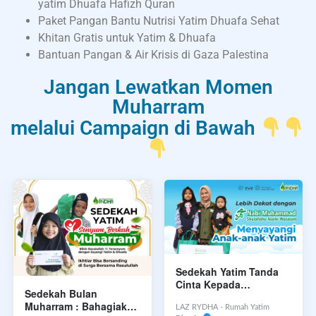
yatim Dhuafa Hafizh Quran
Paket Pangan Bantu Nutrisi Yatim Dhuafa Sehat
Khitan Gratis untuk Yatim & Dhuafa
Bantuan Pangan & Air Krisis di Gaza Palestina
Jangan Lewatkan Momen
Muharram
melalui Campaign di Bawah
Sedekah Yatim Tanda
Cinta Kepada
Sedekah Bulan
Rasulullah Shalallahu
Muharram : Bahagiakan
Alaihi Wassalam
LAZ RYDHA - Rumah Yatim