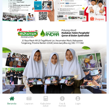
Beranda
Laporan
Kalkulator
Faq &
Login
Zakat
Kontak