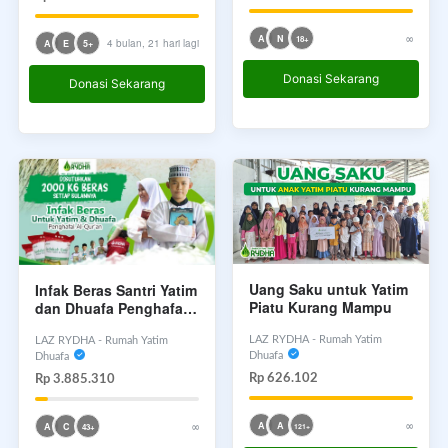
∞
A
N
18+
4 bulan, 21 hari lagi
A
E
5+
Donasi Sekarang
Donasi Sekarang
Uang Saku untuk Yatim
Infak Beras Santri Yatim
Piatu Kurang Mampu
dan Dhuafa Penghafal
Quran Indonesia
LAZ RYDHA - Rumah Yatim
LAZ RYDHA - Rumah Yatim
Dhuafa
Dhuafa
Rp 626.102
Rp 3.885.310
∞
∞
A
A
A
C
43+
121+