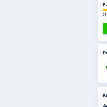
Rp
23
P
K
A