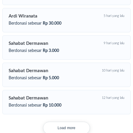
 Baitullah
 Baitul Qur'an
 Baitul Muamalah
Ardi Wiranata
5 hari yang lalu
 Baitul Maal
Berdonasi sebesar
Rp 30.000
hingga Mushola Pemuda Sukses Mulia ini tak hanya dicukupkan
bagai tempat orang shalat saja. Tapi dari Mushola ini pula akan
aktivasi rangkaian amal kebaikan dari mulai sebagai tempat shalat,
Sahabat Dermawan
9 hari yang lalu
mpat berbagi melalui Baitul Maal, tempat lahirnya generasi Qur'an
Berdonasi sebesar
Rp 3.000
lalui lembaga Baitul Qur'an, dan Aktivitasi bisnis Baitul Muamalah.
hon doanya dan sedekah terbaik, bismillah,
Sahabat Dermawan
10 hari yang lalu
lirkan Pahala Jariyah Tanpa Putus Mulai dari 10rb
Berdonasi sebesar
Rp 5.000
Sahabat Dermawan
12 hari yang lalu
Berdonasi sebesar
Rp 10.000
Load more