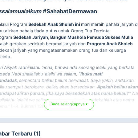
ssalamualaikum
#SahabatDermawan
lalui Program
Sedekah Anak Sholeh ini
mari meraih pahala jariyah 
au alirkan pahala tiada putus untuk Orang Tua Tercinta.
rogram
Sedekah Jariyah, Bangun Mushola Pemuda Sukses Mulia
alah gerakan sedekah beramal jariyah dan
Program Anak Sholeh
dekah jariyah yang mengatasnamakan orang tua dan keluarga
rcinta.
ri Aisyah radhiallahu ‘anha, bahwa ada seorang lelaki yang berkata
pada Nabi shallallahu ‘alaihi wa sallam,
“Ibuku mati
endadak,
sementara beliau belum berwasiat. Saya yakin, andaikan
liau sempat berbicara, beliau akan bersedekah.
Apakah beliau aka
ndapat aliran pahala, jika saya bersedekah atas nama beliau?”
Na
allallahu ‘alaihi wa sallam menjawab, “Ya. Bersedekahlah atas nama
Baca selengkapnya ▾
umu.”
(HR. Bukhari 1388 dan Muslim 1004)
abar Terbaru (1)