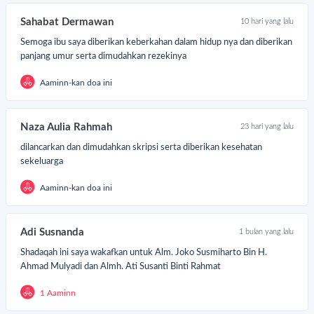
Sahabat Dermawan
10 hari yang lalu
Semoga ibu saya diberikan keberkahan dalam hidup nya dan diberikan
panjang umur serta dimudahkan rezekinya
Aaminn-kan doa ini
Naza Aulia Rahmah
23 hari yang lalu
dilancarkan dan dimudahkan skripsi serta diberikan kesehatan
sekeluarga
Aaminn-kan doa ini
Adi Susnanda
1 bulan yang lalu
Shadaqah ini saya wakafkan untuk Alm. Joko Susmiharto Bin H.
Ahmad Mulyadi dan Almh. Ati Susanti Binti Rahmat
1 Aaminn