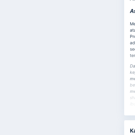
A
Me
at
P
ad
se
te
Da
ke
m
be
me
sh
ib
K