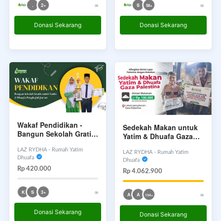
∞
∞
S
.
2+
58+
Donasi Sekarang
Donasi Sekarang
Wakaf Pendidikan -
Sedekah Makan untuk
Bangun Sekolah Gratis
Yatim & Dhuafa Gaza
untuk Yatim & Dhuafa
Palestina
Penghafal Qur’an
LAZ RYDHA - Rumah Yatim
LAZ RYDHA - Rumah Yatim
Dhuafa
Dhuafa
Rp 420.000
Rp 4.062.900
∞
K
S
3+
∞
A
A
134+
Donasi Sekarang
Donasi Sekarang