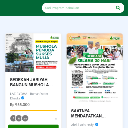
SEDEKAH JARIYAH,
BANGUN MUSHOLA
PEMUDA SUKSES
MULIA
LAZ RYDHA - Rumah Yatim
Dhuafa
Rp 965.000
SAATNYA
MENDAPATKAN
∞
A
A
21+
PAHALA BERLIPAT
GANDA
Abdul Azis Hady